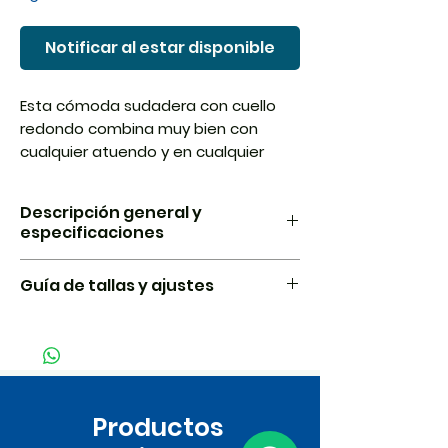
Notificar al estar disponible
Esta cómoda sudadera con cuello
redondo combina muy bien con
cualquier atuendo y en cualquier
ocasión.
Descripción general y
especificaciones
Slim fit ofrece un uso ajustado a
Guía de tallas y ajustes
la forma; se recomienda una talla
más grande
X
Pecho
Cintura
Manga
La mezcla de tela de
algodón/poliéster es suave al
Tamaño
EN
EN
EN
tacto y está hecha para durar
Sudadera Polaris de cuello
Productos
XS
30-32
24-26
32
redondo con canalé 1x1 en cuello,