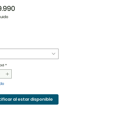
Precio
9.990
luido
ad
*
do
ificar al estar disponible