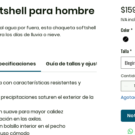
tshell para hombre
$15
IVA inc
 al agua por fuera, esta chaqueta softshell
Color
*
a los días de lluvia o nieve.
Talla
*
Elegir
pecificaciones
Guía de tallas y ajustes
Cantid
con características resistentes y
precipitaciones saturen el exterior de la
Agota
n suave para mayor calidez
Not
ción en las axilas.
n bolsillo interior en el pecho
un uso cómodo