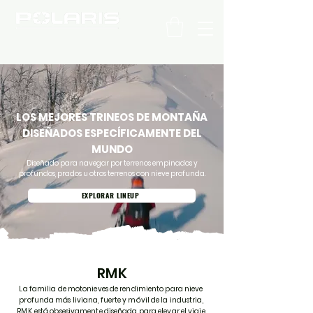
C H I L E
LOS MEJORES TRINEOS DE MONTAÑA
DISEÑADOS ESPECÍFICAMENTE DEL
MUNDO
Diseñado para navegar por terrenos empinados y
profundos, prados u otros terrenos con nieve profunda.
EXPLORAR LINEUP
RMK
La familia de motonieves de rendimiento para nieve
profunda más liviana, fuerte y móvil de la industria,
RMK, está obsesivamente diseñada para elevar el viaje