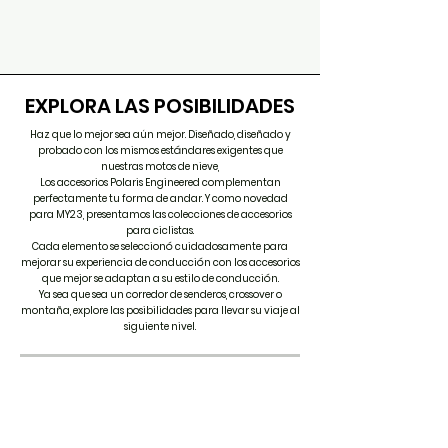
EXPLORA LAS POSIBILIDADES
Haz que lo mejor sea aún mejor. Diseñado, diseñado y
probado con los mismos estándares exigentes que
nuestras motos de nieve,
Los accesorios Polaris Engineered complementan
perfectamente tu forma de andar. Y como novedad
para MY23, presentamos las colecciones de accesorios
para ciclistas.
Cada elemento se seleccionó cuidadosamente para
mejorar su experiencia de conducción con los accesorios
que mejor se adaptan a su estilo de conducción.
Ya sea que sea un corredor de senderos, crossover o
montaña, explore las posibilidades para llevar su viaje al
siguiente nivel.