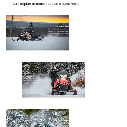
fuera de pista de maneras que solo has soñado.
Elevación Instantanea
La combinación de la plataforma elevada y
liviana, los motores Patriot y las orugas
exclusivas de Polaris colocan al RMK sobre la
nieve.
Control sin esfuerzo
Al colocar al ciclista en una posición de
conducción perfectamente neutral, el RMK
brinda el máximo control y una respuesta
precisa y sin esfuerzo a las acciones del
ciclista.
Respuesta inmediata
El mejor trineo de montaña del mundo es el
más ligero y rígido, lo que le permite responder