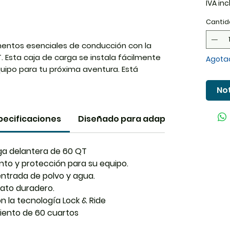
IVA inc
Cantid
mentos esenciales de conducción con la
. Esta caja de carga se instala fácilmente
Agota
ipo para tu próxima aventura. Está
 y el agua para que sus pertenencias
Not
s senderos y está construido con
adero para soportar los elementos. Con
áciles de usar, obtiene una gran durabilidad
pecificaciones
Diseñado para adaptarse
ente, todo con un solo producto.
rga delantera de 60 QT
to y protección para su equipo.
 entrada de polvo y agua.
ato duradero.
on la tecnología Lock & Ride
ento de 60 cuartos