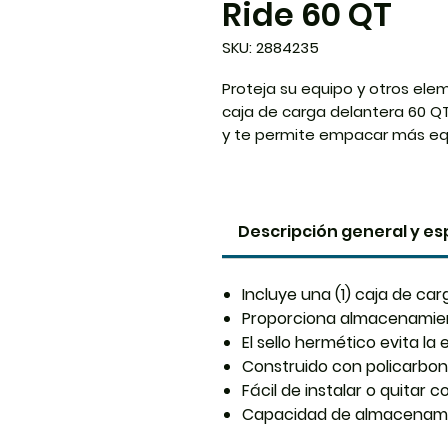
Ride 60 QT
SKU: 2884235
Proteja su equipo y otros ele
caja de carga delantera 60 QT
y te permite empacar más equ
diseñado para sellar el polvo
permanezcan protegidas en lo
material de polipropileno dur
pestillos y manijas laterales f
Descripción general y es
y un almacenamiento conveni
Incluye una (1) caja de ca
Proporciona almacenamien
El sello hermético evita la
Construido con policarbon
Fácil de instalar o quitar c
Capacidad de almacenami