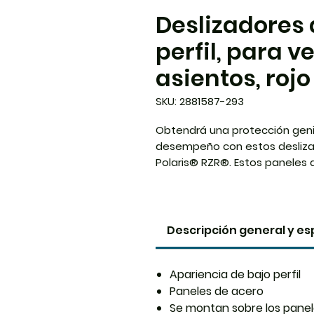
Deslizadores 
perfil, para v
asientos, rojo
SKU: 2881587-293
Obtendrá una protección genial
desempeño con estos deslizad
Polaris® RZR®. Estos paneles
paneles de batiente del Side-
con la tecnología Expanding A
impactos de los obstáculos tod
sacrifica la altura libre desde 
Descripción general y es
desempeño todoterreno del Po
para el Polaris® RZR® tienen 
Apariencia de bajo perfil
apariencia del RZR®.
Paneles de acero
Se montan sobre los panel