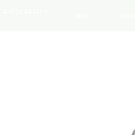
INICIO
CATE
C H I L E