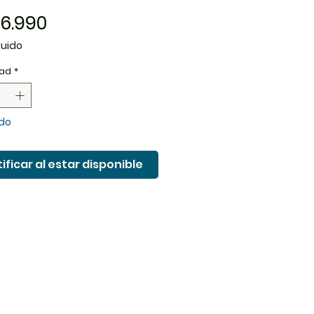
Precio
6.990
luido
ad
*
do
ificar al estar disponible