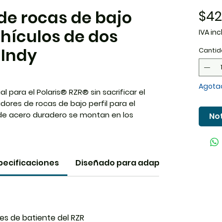
de rocas de bajo
$42
ehículos de dos
IVA inc
 Indy
Cantid
Agota
 para el Polaris® RZR® sin sacrificar el
ores de rocas de bajo perfil para el
 de acero duradero se montan en los
Not
by-Side de Polaris® rápida y fácilmente
nchor y protegen el Polaris® RZR® contra
oterreno. El diseño de bajo perfil no
el suelo y usted disfruta el legendario
pecificaciones
Diseñado para adaptarse
laris® RZR®. Estos deslizadores de rocas
un estilo integrado que combina con la
es de batiente del RZR