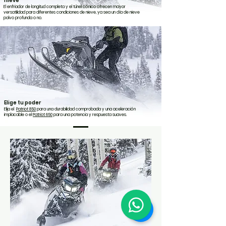
nieve
El enfriador de longitud completa y el túnel cónico ofrecen mayor
versatilidad para diferentes condiciones de nieve, ya sea un día de nieve
polvo profunda o no.
Elige tu poder
Elija el
Patriot 850
para una durabilidad comprobada y una aceleración
implacable o el
Patriot 650
para una potencia y respuesta suaves.