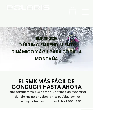
C H I L E
RMK SP 2025
LO ÚLTIMO EN RENDIMIENTO
DINÁMICO Y ÁGIL PARA TODA LA
MONTAÑA
EL RMK MÁS FÁCIL DE
CONDUCIR HASTA AHORA
Para conductores que desean un trineo de montaña
fácil de manejar y de gran capacidad con los
duraderos y potentes motores Patriot 650 o 850.