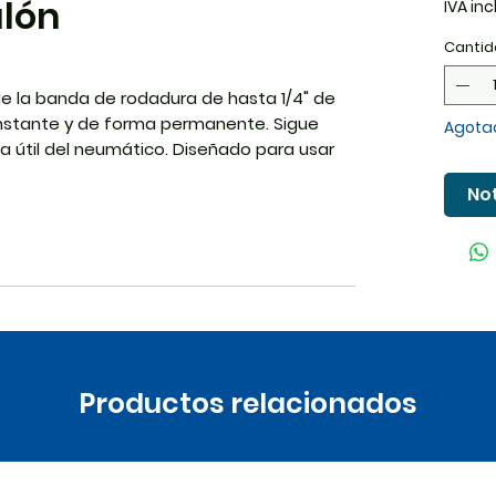
alón
IVA inc
Cantid
e la banda de rodadura de hasta 1/4" de
l instante y de forma permanente. Sigue
Agota
da útil del neumático. Diseñado para usar
o, seguro y fácil de usar.
Not
Productos relacionados