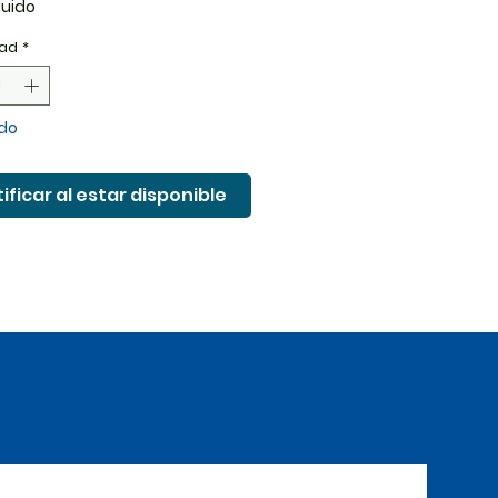
luido
ad
*
do
ificar al estar disponible